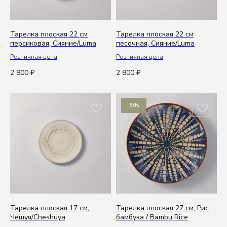
Тарелка плоская 22 см
Тарелка плоская 22 см
персиковая, Сияние/Luma
песочная, Сияние/Luma
Розничная цена
Розничная цена
E-mail
2 800
2 800
₽
₽
office@kenaiceramics.ru
Телефон
-50%
+7 (926) 550-71-84
Вы представитель индустрии
ХОРЕКА/HoReCa?
Оставьте свои контакты, чтобы получить
Тарелка плоская 17 см,
Тарелка плоская 27 см, Рис
специальные условия.
Чешуя/Cheshuya
бамбука / Bambu Rice