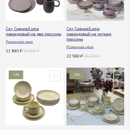
Сет Сияние/Luma
Сет Сияние/Luma
лавандовый на две персоны
лавандовый на четыре
персоны
Розничная цена
Розничная цена
11 840
14 800
₽
₽
22 560
28 200
₽
₽
-20%
-20%