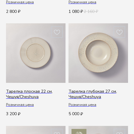
Розничная цена
Розничная цена
Связаться с нами
2 800
1 080
2 160
₽
₽
₽
Политика обработки данных
Публичная оферта
ИП Сенкеева Лолита Аркадьевна
ИНН 771550539264
Сделано в FIRSTOV
Тарелка плоская 22 см,
Тарелка глубокая 27 см,
Чешуя/Cheshuya
Чешуя/Cheshuya
Розничная цена
Розничная цена
3 200
5 000
₽
₽
-50%