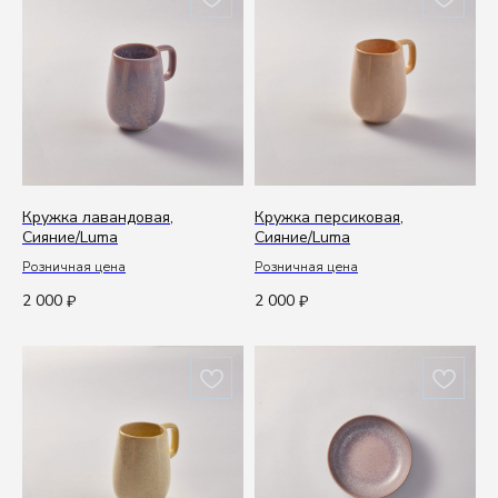
Согласие с
политикой обработки данных
Подписаться
Кружка лавандовая,
Кружка персиковая,
Сияние/Luma
Сияние/Luma
Розничная цена
Розничная цена
2 000
2 000
₽
₽