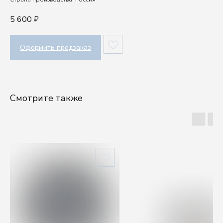
5 600
₽
Оформить предзаказ
Смотрите также
Шоу-рум
Посуду выбирают руками, а влюбляются сердцем.
Приходите в шоурум Kenai, чтобы ощутить
качество наших изделий.