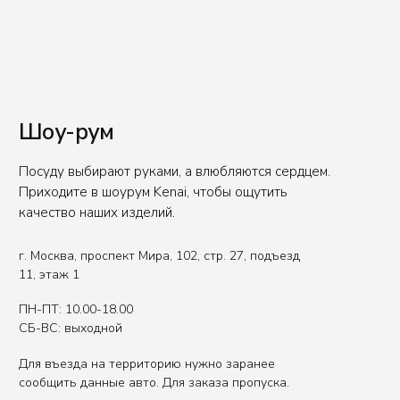
Телефон
+7 (926) 550-71-84
Вы представитель индустрии
ХОРЕКА/HoReCa?
Оставьте свои контакты, чтобы получить
специальные условия.
Связаться с нами
Политика обработки данных
Публичная оферта
ИП Сенкеева Лолита Аркадьевна
ИНН 771550539264
Сделано в FIRSTOV