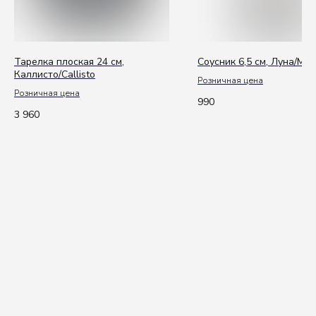
г. Москва, проспект Мира, 102, стр. 27, подъезд
11, этаж 1
ПН-ПТ: 10.00-18.00
СБ-ВС: выходной
Тарелка плоская 24 см,
Соусник 6,5 см, Луна/Mo
Для въезда на территорию нужно заранее
Каллисто/Callisto
Розничная цена
сообщить данные авто. Для заказа пропуска.
Розничная цена
990
3 960
Написать в Telegram
Написать в Max
E-mail
office@kenaiceramics.ru