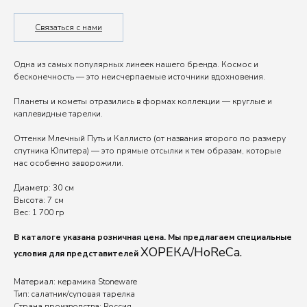
Связаться с нами
Одна из самых популярных линеек нашего бренда. Космос и
бесконечность — это неисчерпаемые источники вдохновения.
Планеты и кометы отразились в формах коллекции — круглые и
каплевидные тарелки.
Оттенки Млечный Путь и Каллисто (от названия второго по размеру
спутника Юпитера) — это прямые отсылки к тем образам, которые
нас особенно заворожили.
Диаметр: 30 см
Высота: 7 см
Вес: 1 700 гр
В каталоге указана розничная цена. Мы предлагаем специальные
ХОРЕКА/HoReCa.
условия для представителей
Материал: керамика Stoneware
Тип: cалатник/суповая тарелка
Страна производства: Россия