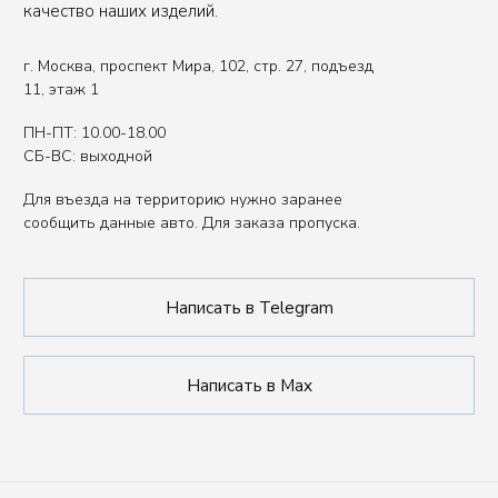
Вы представитель индустрии
ХОРЕКА/HoReCa?
Оставьте свои контакты, чтобы получить
специальные условия.
Связаться с нами
Политика обработки данных
Публичная оферта
ИП Сенкеева Лолита Аркадьевна
ИНН 771550539264
Сделано в FIRSTOV