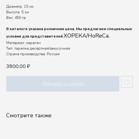
Диаметр: 15 см
Высота: 5 см
Вес: 450 гр
В каталоге указана розничная цена. Мы предлагаем специальные
ХОРЕКА/HoReCa.
условия для представителей
Материал: карагач
Тип: тарелка десертная/закусочная
Страна производства: Россия
3800,00
₽
Добавить в корзину
Шоу-рум
Посуду выбирают руками, а влюбляются сердцем.
Смотрите также
Приходите в шоурум Kenai, чтобы ощутить
качество наших изделий.
г. Москва, проспект Мира, 102, стр. 27, подъезд
11, этаж 1