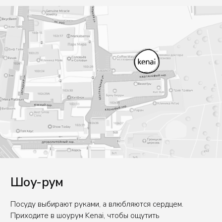
ПН-ПТ: 10.00-18.00
СБ-ВС: выходной
Для въезда на территорию нужно заранее
сообщить данные авто. Для заказа пропуска.
Написать в Telegram
Написать в Max
E-mail
office@kenaiceramics.ru
Телефон
+7 (926) 550-71-84