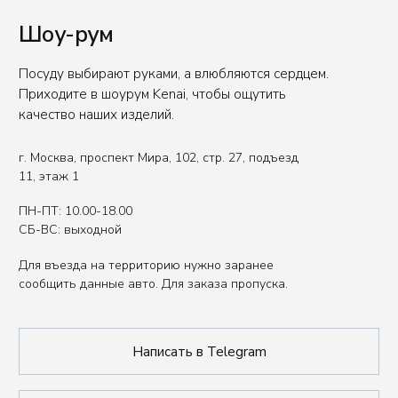
Вы представитель индустрии
ХОРЕКА/HoReCa?
Оставьте свои контакты, чтобы получить
специальные условия.
Связаться с нами
Политика обработки данных
Публичная оферта
ИП Сенкеева Лолита Аркадьевна
ИНН 771550539264
Сделано в FIRSTOV