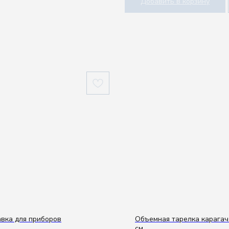
Добавить в корзину
вка для приборов
Объемная тарелка карагач 
см