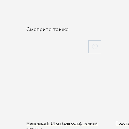
Смотрите также
Мельница h 14 см (для соли), темный
Подста
карагач