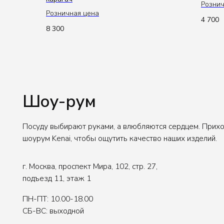
Рознич
Розничная цена
Шоу-рум
4 700
8 300
Посуду выбирают руками, а влюбляются сердцем. Приходите в
шоурум Kenai, чтобы ощутить качество наших изделий.
г. Москва, проспект Мира, 102, стр. 27,
подъезд 11, этаж 1
ПН-ПТ: 10.00-18.00
СБ-ВС: выходной
Для въезда на территорию нужно заранее сообщить
данные авто. Для заказа пропуска.
Написать в Telegram
Написать в Max