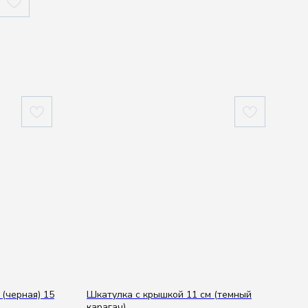
(черная) 15
Шкатулка с крышкой 11 см (темный
карагач)