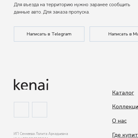
Каталог
Коллекции
О нас
Где купить
ИП Сенкеева Лолита Аркадьевна
ИНН 771550539264
Сотрудничеств
Политика обработки данных
Публичная оферта
Покупателям
Сделано в FIRSTOV