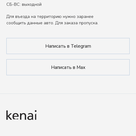
Публичная оферта
ИП Сенкеева Лолита Аркадьевна
ИНН 771550539264
Сделано в FIRSTOV