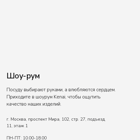
E-mail
office@kenaiceramics.ru
Телефон
+7 (926) 550-71-84
Вы представитель индустрии
ХОРЕКА/HoReCa?
Оставьте свои контакты, чтобы получить
специальные условия.
Связаться с нами
Политика обработки данных