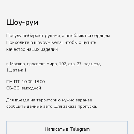
Вы представитель индустрии
ХОРЕКА/HoReCa?
Оставьте свои контакты, чтобы получить
специальные условия.
Связаться с нами
Политика обработки данных
Публичная оферта
ИП Сенкеева Лолита Аркадьевна
ИНН 771550539264
Сделано в FIRSTOV