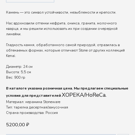
Камень — это символ устойчивости, незыблемости и крепости.
Нас вдохновили оттенки нефрита, оникса, гранита, молочного
кварца, и мы решили использовать их при создании очередной
линейки.
Гладкость камня, обработанного самой природой, отразилась в
обтекаемых формах, которые отличают Stone от других коллекций
Kenai.
Диаметр: 24 см
Высота: 5,5 см
Вес: 900 гр
В каталоге указана розничная цена. Мы предлагаем специальные
ХОРЕКА/HoReCa.
условия для представителей
Материал: керамика Stoneware
Тип: тарелка десертная/закусочная
Страна производства: Россия
5200,00
₽