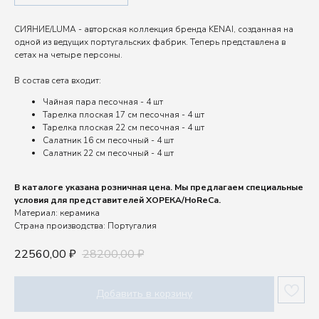
СИЯНИЕ/LUMA - авторская коллекция бренда KENAI, созданная на
одной из ведущих португальских фабрик. Теперь представлена в
сетах на четыре персоны.
В состав сета входит:
Чайная пара песочная - 4 шт
Тарелка плоская 17 см песочная - 4 шт
Тарелка плоская 22 см песочная - 4 шт
Салатник 16 см песочный - 4 шт
Салатник 22 см песочный - 4 шт
В каталоге указана розничная цена. Мы предлагаем специальные
условия для представителей ХОРЕКА/HoReCa.
Материал: керамика
Страна производства: Португалия
22560,00
28200,00
₽
₽
Добавить в корзину