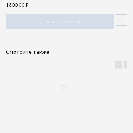
1600,00
₽
Добавить в корзину
Смотрите также
Шоу-рум
Посуду выбирают руками, а влюбляются сердцем.
Приходите в шоурум Kenai, чтобы ощутить
качество наших изделий.
г. Москва, проспект Мира, 102, стр. 27, подъезд