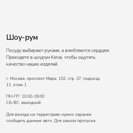
+7 (926) 550-71-84
Вы представитель индустрии
ХОРЕКА/HoReCa?
Оставьте свои контакты, чтобы получить
специальные условия.
Связаться с нами
Политика обработки данных
Публичная оферта
ИП Сенкеева Лолита Аркадьевна
ИНН 771550539264
Сделано в FIRSTOV