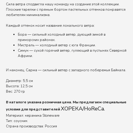
Сила ветра сподвигла нашу команду на создание этой коллекции.
Плоские тарелки с прямым бортом пастельных оттенков понравятся
любителям минимализма.
Каждый оттенок носит название локального ветра:
Бора — сильный холодный ветер, дующий зимой в
приморских районах.
Мистраль — холодный ветер с юга Франции.
Симун — сухой горячий ветер, гуляющий в пустынях Северной
Африки.
И наконец, Сарма — сильный ветер с западного побережья Байкала.
Диаметр: 5,5 см
Высота: 12,5 см
Вес: 270 гр
В каталоге указана розничная цена. Мы предлагаем специальные
ХОРЕКА/HoReCa.
условия для представителей
Материал: керамика Stoneware
Тип: соусник
Страна производства: Россия