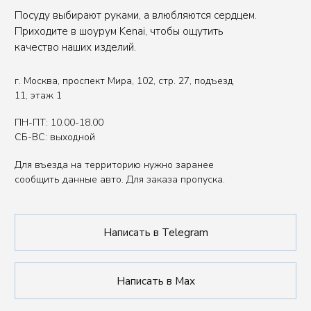
Вы представитель индустрии
ХОРЕКА/HoReCa?
Оставьте свои контакты, чтобы получить
специальные условия.
Связаться с нами
Политика обработки данных
Публичная оферта
ИП Сенкеева Лолита Аркадьевна
ИНН 771550539264
Сделано в FIRSTOV