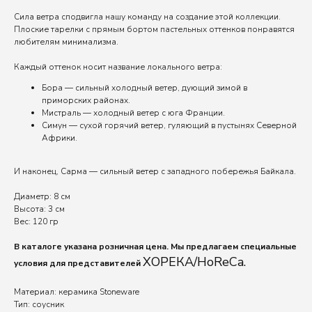
Сила ветра сподвигла нашу команду на создание этой коллекции.
Плоские тарелки с прямым бортом пастельных оттенков понравятся
любителям минимализма.
Каждый оттенок носит название локального ветра:
Бора — сильный холодный ветер, дующий зимой в
приморских районах.
Мистраль — холодный ветер с юга Франции.
Симун — сухой горячий ветер, гуляющий в пустынях Северной
Африки.
И наконец, Сарма — сильный ветер с западного побережья Байкала.
Диаметр: 8 см
Высота: 3 см
Вес: 120 гр
В каталоге указана розничная цена. Мы предлагаем специальные
ХОРЕКА/HoReCa.
условия для представителей
Материал: керамика Stoneware
Тип: соусник