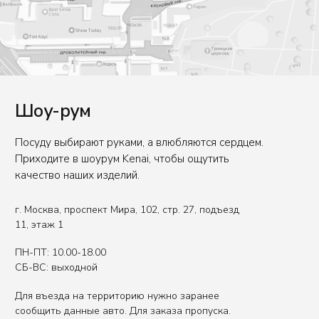
Телефон
+7 (926) 550-71-84
Вы представитель индустрии
ХОРЕКА/HoReCa?
Оставьте свои контакты, чтобы получить
специальные условия.
Связаться с нами
Политика обработки данных
Публичная оферта
ИП Сенкеева Лолита Аркадьевна
ИНН 771550539264
Сделано в FIRSTOV