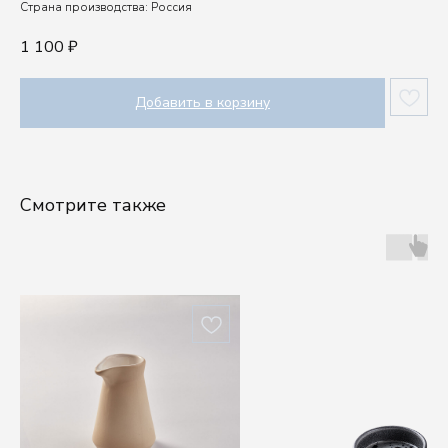
Страна производства: Россия
1 100
₽
Добавить в корзину
Смотрите также
Шоу-рум
Посуду выбирают руками, а влюбляются сердцем.
Приходите в шоурум Kenai, чтобы ощутить
качество наших изделий.