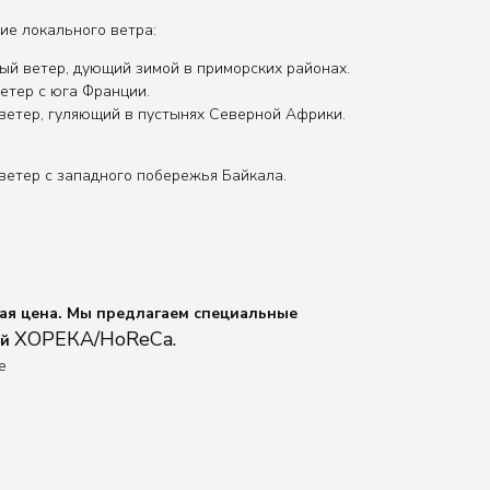
ие локального ветра:
й ветер, дующий зимой в приморских районах.
етер с юга Франции.
ветер, гуляющий в пустынях Северной Африки.
ветер с западного побережья Байкала.
ная цена. Мы предлагаем специальные
ХОРЕКА/HoReCa.
ей
e