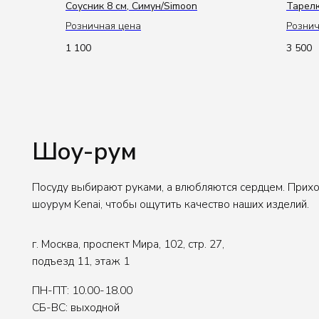
Cоусник 8 см, Симун/Simoon
Тарелк
Шоу-рум
Розничная цена
Рознич
1 100
3 500
Посуду выбирают руками, а влюбляются сердцем. Приходите в
шоурум Kenai, чтобы ощутить качество наших изделий.
г. Москва, проспект Мира, 102, стр. 27,
подъезд 11, этаж 1
ПН-ПТ: 10.00-18.00
СБ-ВС: выходной
Для въезда на территорию нужно заранее сообщить
данные авто. Для заказа пропуска.
Написать в Telegram
Написать в Max