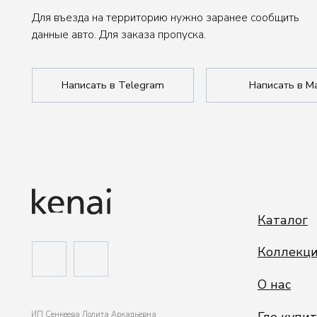
Каталог
Коллекции
О нас
Где купить
ИП Сенкеева Лолита Аркадьевна
ИНН 771550539264
Сотрудничеств
Политика обработки данных
Публичная оферта
Покупателям
Сделано в FIRSTOV