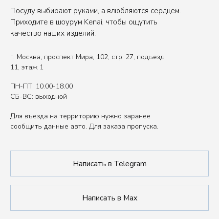
Вы представитель индустрии
ХОРЕКА/HoReCa?
Оставьте свои контакты, чтобы получить
специальные условия.
Связаться с нами
Политика обработки данных
Публичная оферта
ИП Сенкеева Лолита Аркадьевна
ИНН 771550539264
Сделано в FIRSTOV