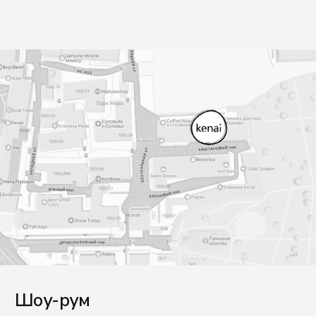
Написать в Telegram
Написать в Max
E-mail
office@kenaiceramics.ru
Телефон
+7 (926) 550-71-84