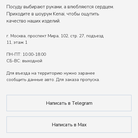
Вы представитель индустрии
ХОРЕКА/HoReCa?
Оставьте свои контакты, чтобы получить
специальные условия.
Связаться с нами
Политика обработки данных
Публичная оферта
ИП Сенкеева Лолита Аркадьевна
ИНН 771550539264
Сделано в FIRSTOV