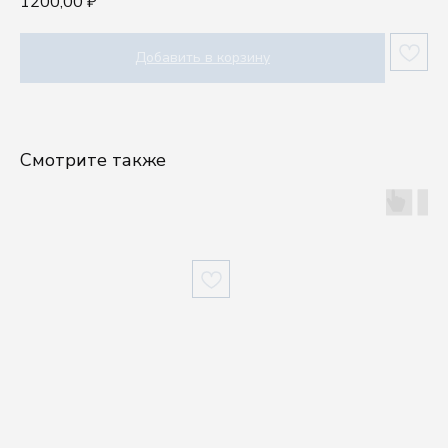
1200,00
₽
Добавить в корзину
Смотрите также
Шоу-рум
Посуду выбирают руками, а влюбляются сердцем.
Приходите в шоурум Kenai, чтобы ощутить
качество наших изделий.
г. Москва, проспект Мира, 102, стр. 27, подъезд