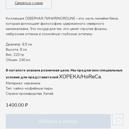
Связаться с нами
Коллекция СЕВЕРНАЯ ЛИНИЯ/NORDLINE – это часть линейки Kenai,
которая воплощает философию сдержанного северного
минимализма. Это посуда для тех, кто ценит строгие формы,
неброские оттенки и спокойную глубокую эстетику.
Диаметр: 6,5 см
Высота: 8 см
Вес: 220 гр
Объем: 240 мл
В каталоге указана розничная цена. Мы предлагаем специальные
ХОРЕКА/HoReCa
условия для представителей
.
Материал: керамика
Тип: чайно-кофейные пары
Страна производства: Китай
1400,00
₽
Добавить в корзину