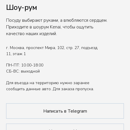
Вы представитель индустрии
ХОРЕКА/HoReCa?
Оставьте свои контакты, чтобы получить
специальные условия.
Связаться с нами
Политика обработки данных
Публичная оферта
ИП Сенкеева Лолита Аркадьевна
ИНН 771550539264
Сделано в FIRSTOV