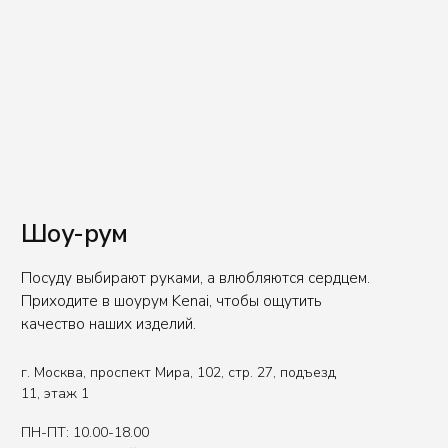
E-mail
office@kenaiceramics.ru
Телефон
+7 (926) 550-71-84
Вы представитель индустрии
ХОРЕКА/HoReCa?
Оставьте свои контакты, чтобы получить
специальные условия.
Связаться с нами
Политика обработки данных