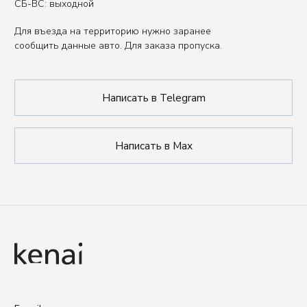
Публичная оферта
ИП Сенкеева Лолита Аркадьевна
ИНН 771550539264
Сделано в FIRSTOV