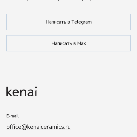
Политика обработки данных
Публичная оферта
ИП Сенкеева Лолита Аркадьевна
ИНН 771550539264
Сделано в FIRSTOV