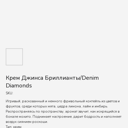
Крем Джинса Бриллианты/Denim
Diamonds
SKU:
Игривый, раскованный и немного фривольный коктейль из цветов и
фруктов, среди которых мята, цедра лимона, лайм и имбирь.
Распространяясь по пространству, аромат звучит, как искрящийся в
бокале мохито. Поднимает настроение, дарит бодрость и наполняет
воздух сиянием роскоши.
Тип: крем