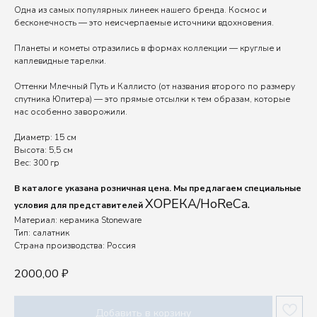
Одна из самых популярных линеек нашего бренда. Космос и
бесконечность — это неисчерпаемые источники вдохновения.
Планеты и кометы отразились в формах коллекции — круглые и
каплевидные тарелки.
Оттенки Млечный Путь и Каллисто (от названия второго по размеру
спутника Юпитера) — это прямые отсылки к тем образам, которые
нас особенно заворожили.
Диаметр: 15 см
Высота: 5,5 см
Вес: 300 гр
В каталоге указана розничная цена. Мы предлагаем специальные
ХОРЕКА/HoReCa.
условия для представителей
Материал: керамика Stoneware
Тип: салатник
Страна производства: Россия
2000,00
₽
Добавить в корзину