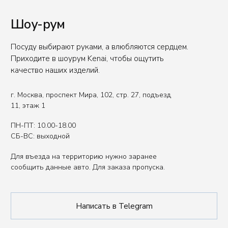
Вы представитель индустрии
ХОРЕКА/HoReCa?
Оставьте свои контакты, чтобы получить
специальные условия.
Связаться с нами
Политика обработки данных
Публичная оферта
ИП Сенкеева Лолита Аркадьевна
ИНН 771550539264
Сделано в FIRSTOV