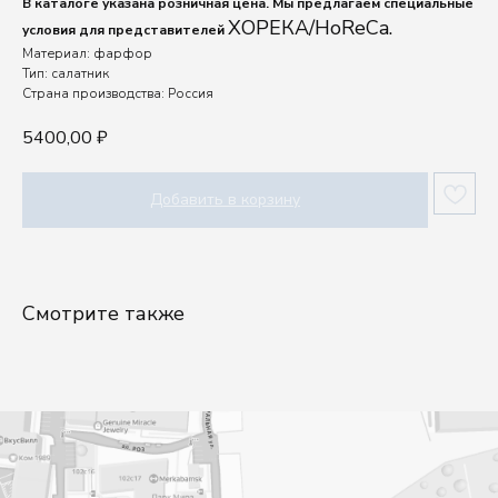
В каталоге указана розничная цена. Мы предлагаем специальные
ХОРЕКА/HoReCa.
условия для представителей
Материал: фарфор
Тип: салатник
Страна производства: Россия
5400,00
₽
Добавить в корзину
Шоу-рум
Смотрите также
Посуду выбирают руками, а влюбляются сердцем.
Приходите в шоурум Kenai, чтобы ощутить
качество наших изделий.
г. Москва, проспект Мира, 102, стр. 27, подъезд
11, этаж 1
ПН-ПТ: 10.00-18.00
СБ-ВС: выходной
Для въезда на территорию нужно заранее