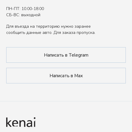
Вы представитель индустрии
ХОРЕКА/HoReCa?
Оставьте свои контакты, чтобы получить
специальные условия.
Связаться с нами
Политика обработки данных
Публичная оферта
ИП Сенкеева Лолита Аркадьевна
ИНН 771550539264
Сделано в FIRSTOV