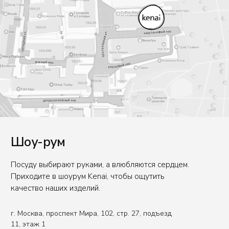
сообщить данные авто. Для заказа пропуска.
Написать в Telegram
Написать в Max
E-mail
office@kenaiceramics.ru
Телефон
+7 (926) 550-71-84