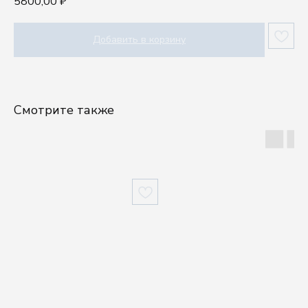
5800,00
₽
Добавить в корзину
Смотрите также
Шоу-рум
Посуду выбирают руками, а влюбляются сердцем.
Приходите в шоурум Kenai, чтобы ощутить
качество наших изделий.
г. Москва, проспект Мира, 102, стр. 27, подъезд