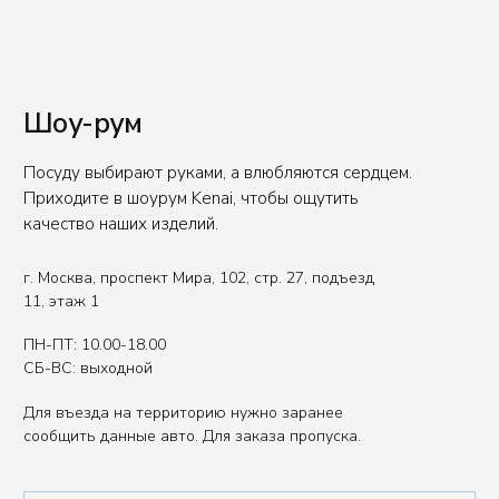
Вы представитель индустрии
ХОРЕКА/HoReCa?
Оставьте свои контакты, чтобы получить
специальные условия.
Связаться с нами
Политика обработки данных
Публичная оферта
ИП Сенкеева Лолита Аркадьевна
ИНН 771550539264
Сделано в FIRSTOV