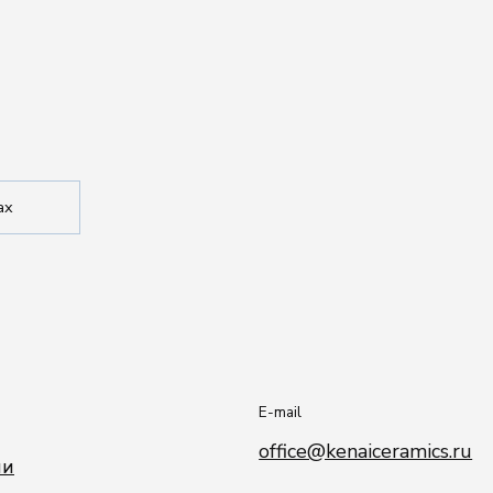
E-mail
office@kenaiceramics.ru
РИС БАМБУКА / BAMBU RICE
Телефон
+7 (926) 550-71-
84
-40%
о