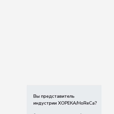
Вы представитель
индустрии ХОРЕКА/HoReCa?
ЕДИНСТВО / UNO
Оставьте свои контакты, чтобы
получить специальные условия.
Связаться с нами