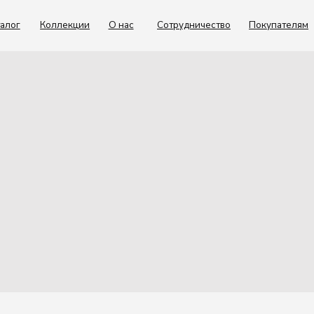
Коллекции
О нас
Сотрудничество
Покупателям
Контакты
Kenai подписк
Подпишитесь, чтобы первыми 
доступ к лимитированным колл
эксклюзивным предложениям
Согласие с
политикой обработки данных
Подписаться