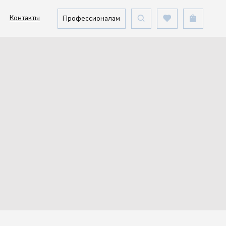
Профессионалам
а
получать
екциям и