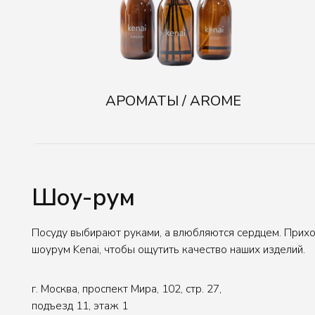
Шоу-рум
Посуду выбирают руками, а влюбляются сердцем. Приходите в
шоурум Kenai, чтобы ощутить качество наших изделий.
г. Москва, проспект Мира, 102, стр. 27,
подъезд 11, этаж 1
ПН-ПТ: 10.00-18.00
СБ-ВС: выходной
СИЯНИЕ / LUMA
Для въезда на территорию нужно заранее сообщить
данные авто. Для заказа пропуска.
Написать в Telegram
Написать в Max