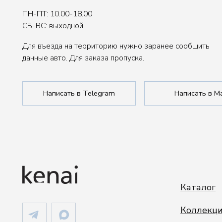
Каталог
ПРИКОСНОВЕНИЕ / TOUCH
Коллекции
О нас
Где купить
ИП Сенкеева Лолита Аркадьевна
ИНН 771550539264
Сотрудничеств
Политика обработки данных
Публичная оферта
Покупателям
Сделано в FIRSTOV