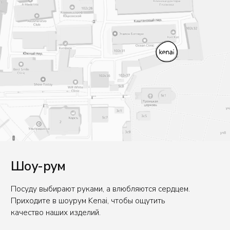
Посуду выбирают руками, а влюбляются сердцем.
Приходите в шоурум Kenai, чтобы ощутить
качество наших изделий.
129626, г. Москва, проспект Мира, д. 102, стр.
38 (БЦ «Парк Мира») Этаж 2, офис 203
Для въезда на территорию нужно заранее
сообщить данные авто. Для заказа пропуска.
Написать в Whatsapp
E-mail
office@kenaiceramics.ru
Телефон
+7 (926) 550-71-84